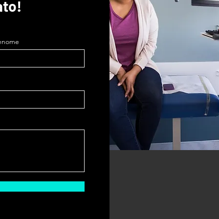
ato!
enome