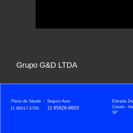
Grupo G&D LTDA
Plano de Sáude - Seguro Auto
Estrada Do
Caíubi - I
11 95826-8603
11 95017-5750
SP