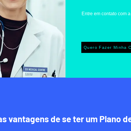
Entre em contato com a
Quero Fazer Minha 
s vantagens de se ter um Plano d